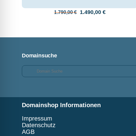
Ursprünglicher
Aktueller
1.490,00
€
1.790,00
€
Preis
Preis
war:
ist:
1.790,00 €
1.490,00 €.
Domainsuche
Domainshop Informationen
Impressum
Datenschutz
AGB