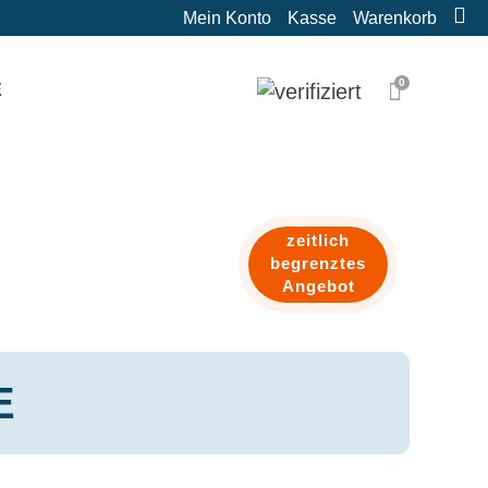
Mein Konto
Kasse
Warenkorb
0
E
zeitlich
begrenztes
Angebot
E