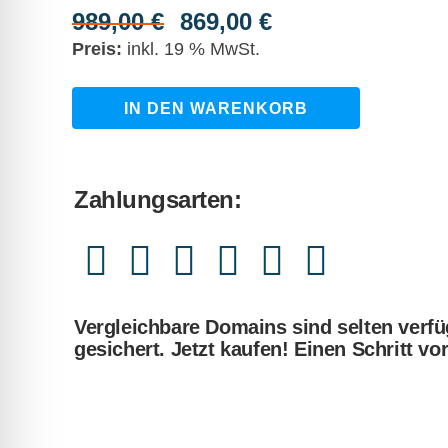
989,00
€
869,00
€
Ursprünglicher
Aktueller
Preis
Preis
inkl. 19 % MwSt.
war:
ist:
989,00 €
869,00 €.
caravanmatratze.de
IN DEN WARENKORB
quantity
Zahlungsarten:
Vergleichbare Domains sind selten verfü
gesichert. Jetzt kaufen! Einen Schritt vo