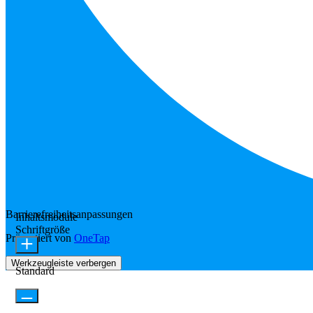
Barrierefreiheitsanpassungen
Inhaltsmodule
Schriftgröße
Präsentiert von
OneTap
Werkzeugleiste verbergen
Standard