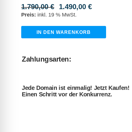
1.790,00
€
1.490,00
€
Ursprünglicher
Aktueller
Preis
Preis
inkl. 19 % MwSt.
war:
ist:
1.790,00 €
1.490,00 €.
camperdiscount.de
IN DEN WARENKORB
quantity
Zahlungsarten:
Jede Domain ist einmalig! Jetzt Kaufen!
Einen Schritt vor der Konkurrenz.