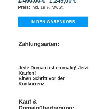
1.490,00
€
1.249,00
€
Ursprünglicher
Aktueller
Preis
Preis
inkl. 19 % MwSt.
war:
ist:
1.490,00 €
1.249,00 €.
stahlgussteile.de
IN DEN WARENKORB
quantity
Zahlungsarten:
Jede Domain ist einmalig! Jetzt
Kaufen!
Einen Schritt vor der
Konkurrenz.
Kauf &
Domainübertragung: