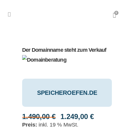
0
Der Domainname steht zum Verkauf
SPEICHEROEFEN.DE
1.490,00
€
1.249,00
€
Ursprünglicher
Aktueller
Preis
Preis
inkl. 19 % MwSt.
war:
ist: