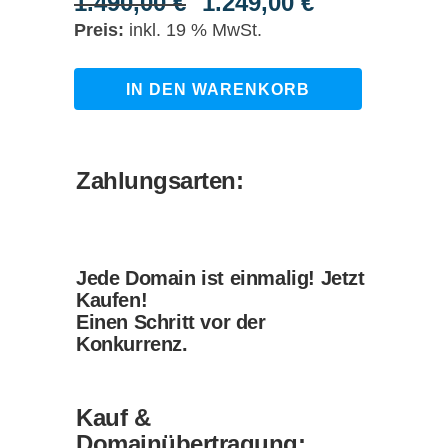
1.490,00
€
1.249,00
€
Ursprünglicher
Aktueller
Preis
Preis
inkl. 19 % MwSt.
war:
ist:
1.490,00 €
1.249,00 €.
smart-
IN DEN WARENKORB
roboter.de
quantity
Zahlungsarten:
Jede Domain ist einmalig! Jetzt
Kaufen!
Einen Schritt vor der
Konkurrenz.
Kauf &
Domainübertragung: