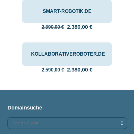
SMART-ROBOTIK.DE
Ursprünglicher
Aktueller
2.380,00
€
2.590,00
€
Preis
Preis
war:
ist:
2.590,00 €
2.380,00 €.
KOLLABORATIVEROBOTER.DE
Ursprünglicher
Aktueller
2.380,00
€
2.590,00
€
Preis
Preis
war:
ist:
2.590,00 €
2.380,00 €.
Domainsuche