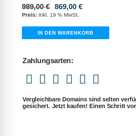
989,00
€
869,00
€
Ursprünglicher
Aktueller
Preis
Preis
inkl. 19 % MwSt.
war:
ist:
989,00 €
869,00 €.
smart-
IN DEN WARENKORB
fenster.de
quantity
Zahlungsarten:
Vergleichbare Domains sind selten verfü
gesichert. Jetzt kaufen! Einen Schritt vo