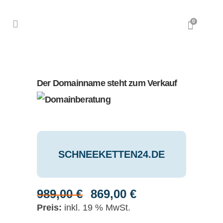
0
Der Domainname steht zum Verkauf
SCHNEEKETTEN24.DE
989,00
€
869,00
€
Ursprünglicher
Aktueller
Preis
Preis
inkl. 19 % MwSt.
war:
ist: