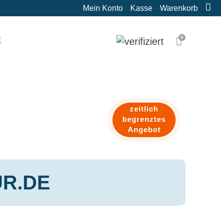
Mein Konto
Kasse
Warenkorb
0
E
zeitlich
begrenztes
Angebot
R.DE