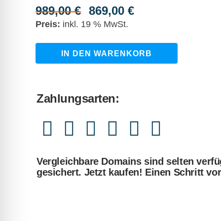
989,00
€
869,00
€
Ursprünglicher
Aktueller
Preis
Preis
inkl. 19 % MwSt.
war:
ist:
989,00 €
869,00 €.
marmeladen-
IN DEN WARENKORB
manufaktur.de
quantity
Zahlungsarten:
Vergleichbare Domains sind selten verfü
gesichert. Jetzt kaufen! Einen Schritt vo