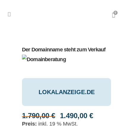
0
Der Domainname steht zum Verkauf
LOKALANZEIGE.DE
1.790,00
€
1.490,00
€
Ursprünglicher
Aktueller
Preis
Preis
inkl. 19 % MwSt.
war:
ist: