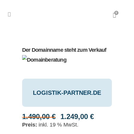
0
Der Domainname steht zum Verkauf
LOGISTIK-PARTNER.DE
1.490,00
€
1.249,00
€
Ursprünglicher
Aktueller
Preis
Preis
inkl. 19 % MwSt.
war:
ist: