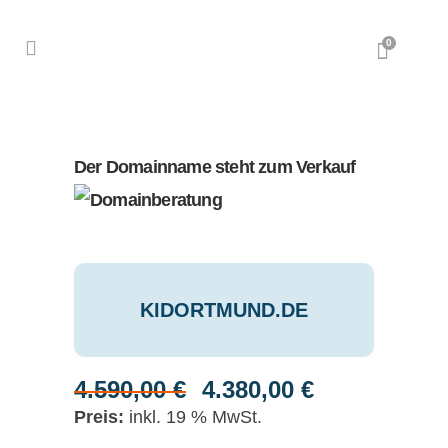
0
Der Domainname steht zum Verkauf
KIDORTMUND.DE
4.590,00
€
4.380,00
€
Ursprünglicher
Aktueller
Preis
Preis
inkl. 19 % MwSt.
war:
ist: