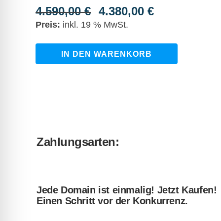
4.590,00
€
4.380,00
€
Ursprünglicher
Aktueller
Preis
Preis
inkl. 19 % MwSt.
war:
ist:
4.590,00 €
4.380,00 €.
ki-
IN DEN WARENKORB
lernassistent.de
quantity
Zahlungsarten:
Jede Domain ist einmalig! Jetzt Kaufen!
Einen Schritt vor der Konkurrenz.