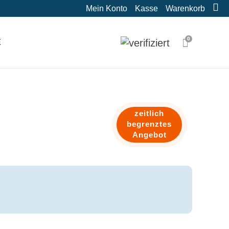
Mein Konto
Kasse
Warenkorb
0
E
zeitlich
begrenztes
Angebot
E