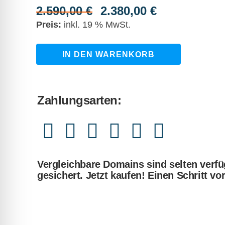
2.590,00
€
2.380,00
€
Ursprünglicher
Aktueller
Preis
Preis
inkl. 19 % MwSt.
war:
ist:
2.590,00 €
2.380,00 €.
kabeltechnik.de
IN DEN WARENKORB
quantity
Zahlungsarten:
Vergleichbare Domains sind selten verfü
gesichert. Jetzt kaufen! Einen Schritt vo