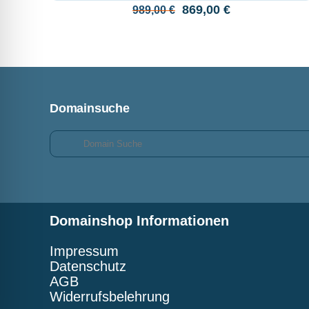
Ursprünglicher
Aktueller
869,00
€
989,00
€
Preis
Preis
war:
ist:
989,00 €
869,00 €.
Domainsuche
Domainshop Informationen
Impressum
Datenschutz
AGB
Widerrufsbelehrung