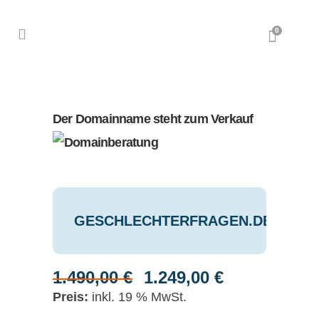
0
Der Domainname steht zum Verkauf
GESCHLECHTERFRAGEN.DE
1.490,00
€
1.249,00
€
Ursprünglicher
Aktueller
Preis
Preis
inkl. 19 % MwSt.
war:
ist: