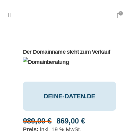
0
Der Domainname steht zum Verkauf
DEINE-DATEN.DE
989,00
€
869,00
€
Ursprünglicher
Aktueller
Preis
Preis
inkl. 19 % MwSt.
war:
ist: