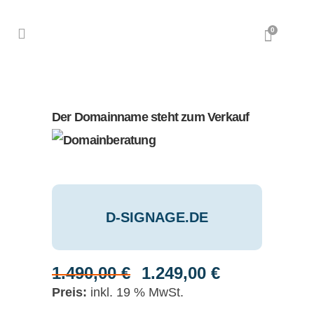
0
Der Domainname steht zum Verkauf
D-SIGNAGE.DE
1.490,00
€
1.249,00
€
Ursprünglicher
Aktueller
Preis
Preis
inkl. 19 % MwSt.
war:
ist: