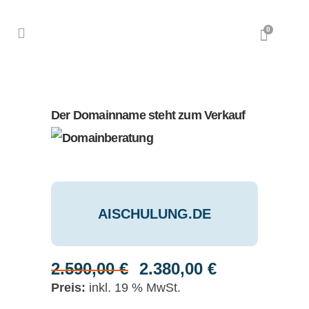
0
Der Domainname steht zum Verkauf
AISCHULUNG.DE
2.590,00
€
2.380,00
€
Ursprünglicher
Aktueller
Preis
Preis
inkl. 19 % MwSt.
war:
ist: